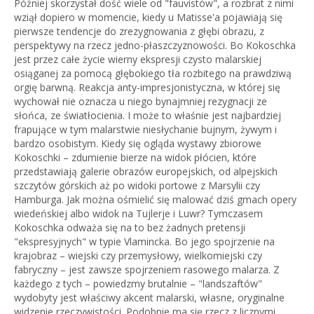
Później skorzystał dość wiele od "fauvistów", a rozbrat z nimi
wziął dopiero w momencie, kiedy u Matisse'a pojawiają się
pierwsze tendencje do zrezygnowania z głębi obrazu, z
perspektywy na rzecz jedno-płaszczyznowości. Bo Kokoschka
jest przez całe życie wierny ekspresji czysto malarskiej
osiąganej za pomocą głębokiego tła rozbitego na prawdziwą
orgię barwną. Reakcja anty-impresjonistyczna, w której się
wychował nie oznacza u niego bynajmniej rezygnacji ze
słońca, ze światłocienia. I może to właśnie jest najbardziej
frapujące w tym malarstwie niesłychanie bujnym, żywym i
bardzo osobistym. Kiedy się ogląda wystawy zbiorowe
Kokoschki – zdumienie bierze na widok płócien, które
przedstawiają galerie obrazów europejskich, od alpejskich
szczytów górskich aż po widoki portowe z Marsylii czy
Hamburga. Jak można ośmielić się malować dziś gmach opery
wiedeńskiej albo widok na Tujlerje i Luwr? Tymczasem
Kokoschka odważa się na to bez żadnych pretensji
"ekspresyjnych" w typie Vlamincka. Bo jego spojrzenie na
krajobraz – wiejski czy przemysłowy, wielkomiejski czy
fabryczny – jest zawsze spojrzeniem rasowego malarza. Z
każdego z tych – powiedzmy brutalnie – "landszaftów"
wydobyty jest właściwy akcent malarski, własne, oryginalne
widzenie rzeczywistości. Podobnie ma się rzecz z licznymi