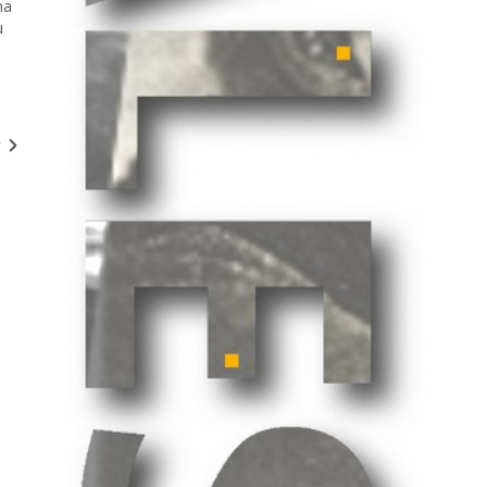
na
u
ł