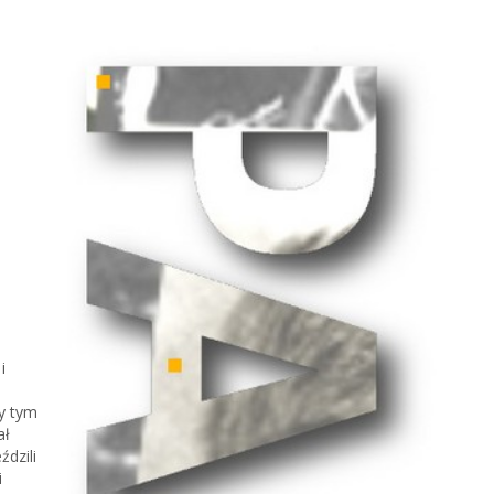
i
zy tym
ał
ździli
i