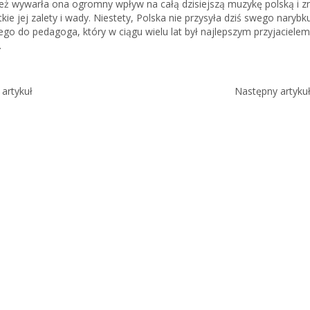
eż wywarła ona ogromny wpływ na całą dzisiejszą muzykę polską i z
tkie jej zalety i wady. Niestety, Polska nie przysyła dziś swego narybk
go do pedagoga, który w ciągu wielu lat był najlepszym przyjacielem
.
artykuł
Następny artyku