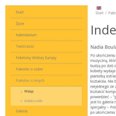
Start
Start
Pale
Życie
Inde
Kalendarium
Twórczość
Nadia Boul
Po ukończeniu 
Felietony Wolnej Europy
muzyczną, któr
budzą po dziś d
Palester o sobie
kobiety wydaje
pianistką estra
Palester o innych
kształciła. Ni
niejednego ze 
Wstęp
kształcić komp
powiedzieć – "
Indeks osób
jest to galeria
specjalny – Pol
Galeria
po ukończeniu s