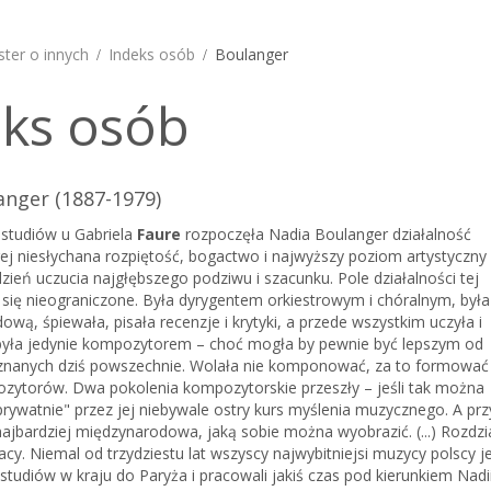
ster o innych
Indeks osób
Boulanger
ks osób
anger (1887-1979)
studiów u Gabriela
Faure
rozpoczęła Nadia Boulanger działalność
ej niesłychana rozpiętość, bogactwo i najwyższy poziom artystyczny
zień uczucia najgłębszego podziwu i szacunku. Pole działalności tej
 się nieograniczone. Była dyrygentem orkiestrowym i chóralnym, była
dową, śpiewała, pisała recenzje i krytyki, a przede wszystkim uczyła i
e była jedynie kompozytorem – choć mogła by pewnie być lepszym od
znanych dziś powszechnie. Wolała nie komponować, za to formować 
ozytorów. Dwa pokolenia kompozytorskie przeszły – jeśli tak można
prywatnie" przez jej niebywale ostry kurs myślenia muzycznego. A pr
 najbardziej międzynarodowa, jaką sobie można wyobrazić. (...) Rozdzi
acy. Niemal od trzydziestu lat wszyscy najwybitniejsi muzycy polscy je
tudiów w kraju do Paryża i pracowali jakiś czas pod kierunkiem Nadi