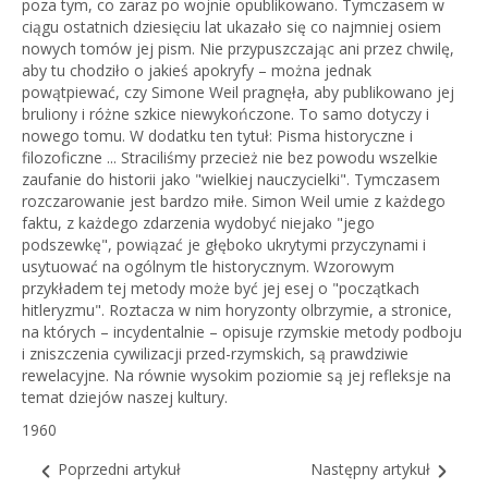
poza tym, co zaraz po wojnie opublikowano. Tymczasem w
ciągu ostatnich dziesięciu lat ukazało się co najmniej osiem
nowych tomów jej pism. Nie przypuszczając ani przez chwilę,
aby tu chodziło o jakieś apokryfy – można jednak
powątpiewać, czy Simone Weil pragnęła, aby publikowano jej
bruliony i różne szkice niewykończone. To samo dotyczy i
nowego tomu. W dodatku ten tytuł: Pisma historyczne i
filozoficzne ... Straciliśmy przecież nie bez powodu wszelkie
zaufanie do historii jako "wielkiej nauczycielki". Tymczasem
rozczarowanie jest bardzo miłe. Simon Weil umie z każdego
faktu, z każdego zdarzenia wydobyć niejako "jego
podszewkę", powiązać je głęboko ukrytymi przyczynami i
usytuować na ogólnym tle historycznym. Wzorowym
przykładem tej metody może być jej esej o "początkach
hitleryzmu". Roztacza w nim horyzonty olbrzymie, a stronice,
na których – incydentalnie – opisuje rzymskie metody podboju
i zniszczenia cywilizacji przed-rzymskich, są prawdziwie
rewelacyjne. Na równie wysokim poziomie są jej refleksje na
temat dziejów naszej kultury.
1960
Poprzedni artykuł
Następny artykuł