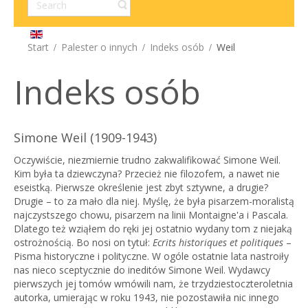
Start
Palester o innych
Indeks osób
Weil
Indeks osób
Simone Weil (1909-1943)
Oczywiście, niezmiernie trudno zakwalifikować Simone Weil.
Kim była ta dziewczyna? Przecież nie filozofem, a nawet nie
eseistką. Pierwsze określenie jest zbyt sztywne, a drugie?
Drugie – to za mało dla niej. Myślę, że była pisarzem-moralistą
najczystszego chowu, pisarzem na linii Montaigne'a i Pascala.
Dlatego też wziąłem do ręki jej ostatnio wydany tom z niejaką
ostrożnością. Bo nosi on tytuł:
Ecrits historiques et politiques
–
Pisma historyczne i polityczne. W ogóle ostatnie lata nastroiły
nas nieco sceptycznie do ineditów Simone Weil. Wydawcy
pierwszych jej tomów wmówili nam, że trzydziestoczteroletnia
autorka, umierając w roku 1943, nie pozostawiła nic innego